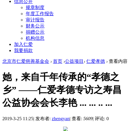
信息公开
规章制度
年度工作报告
审计报告
财务公示
捐赠公示
机构信息
加入仁爱
我要捐款
北京市仁爱慈善基金会
›
首页
›
公益项目
›
仁爱孝德
›
查看内容
她，来自千年传承的“孝德之
乡” ——仁爱孝德专访之寿昌
公益协会会长李艳 ... ... .. ...
2019-3-25 11:25
|
发布者:
zhengyan
|
查看:
5609
|
评论: 0