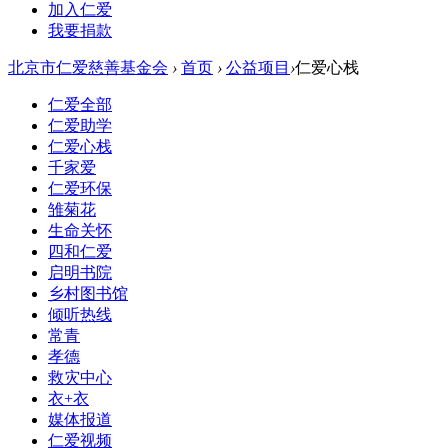
加入仁爱
我要捐款
北京市仁爱慈善基金会
›
首页
›
公益项目
›
仁爱心栈
仁爱全部
仁爱助学
仁爱心栈
千家爱
仁爱环保
雏菊花
生命关怀
四和仁爱
启明书院
乡村图书馆
倾听热线
常青
孝德
救灾中心
衣+衣
媒体报道
仁爱视频