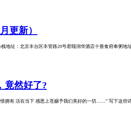
8月更新）
腊八节）心栈地址：北京丰台区丰管路20号君颐润华酒店十善食府奉
，竟然好了?
“珍惜拥有 活在当下 感恩上苍赐予我们美好的一切……” 写下