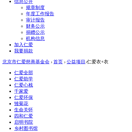
信息公开
规章制度
年度工作报告
审计报告
财务公示
捐赠公示
机构信息
加入仁爱
我要捐款
北京市仁爱慈善基金会
›
首页
›
公益项目
›
仁爱衣+衣
仁爱全部
仁爱助学
仁爱心栈
千家爱
仁爱环保
雏菊花
生命关怀
四和仁爱
启明书院
乡村图书馆