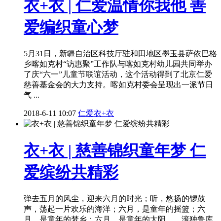
衣+衣 | 仁爱温情你我他 善
爱编织童心梦
5月31日，新疆自治区科技厅驻和田地区墨玉县萨依巴格
乡喀如克村“访惠聚”工作队与喀如克村幼儿园共同举办
了庆“六一”儿童节联谊活动，这个活动得到了北京仁爱
慈善基金会的大力支持。喀如克村委会呈现出一派节日
气 ...
2018-6-11 10:07
仁爱衣+衣
衣+衣 | 慈善锦织童年梦 仁
爱缤纷共精彩
弹去五月的风尘，迎来六月的时光；听，悠扬的锣鼓
声，荡起一片欢乐的海洋；六月，是童年的摇篮；六
月，是童年的梦乡；六月，是童年的太阳……滚独鲁库