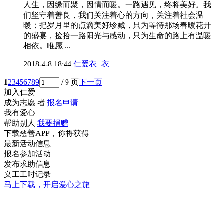
人生，因缘而聚，因情而暖。一路遇见，终将美好。我
们坚守着善良，我们关注着心的方向，关注着社会温
暖；把岁月里的点滴美好珍藏，只为等待那场春暖花开
的盛宴，捡拾一路阳光与感动，只为生命的路上有温暖
相依。唯愿 ...
2018-4-8 18:44
仁爱衣+衣
1
2
3
4
5
6
7
8
9
/ 9 页
下一页
加入仁爱
成为志愿 者
报名申请
我有爱心
帮助别人
我要捐赠
下载慈善APP，你将获得
最新活动信息
报名参加活动
发布求助信息
义工工时记录
马上下载，开启爱心之旅