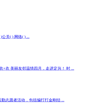
) 网络( ) ...
衣 美丽友邻温情四月，走进定兴！ 时 ...
织热线后勤志愿者活动，包括编打打金刚结 ...