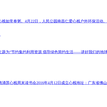
如常奉粥。4月22日，人民公园南昌仁爱心栈户外环保活动。4月
为“节约集约利用资源 倡导绿色简约生活——讲好我们的地球故事”，
涌莲心栈周末读书会2016年4月12日成立心栈地址：广东省佛山市