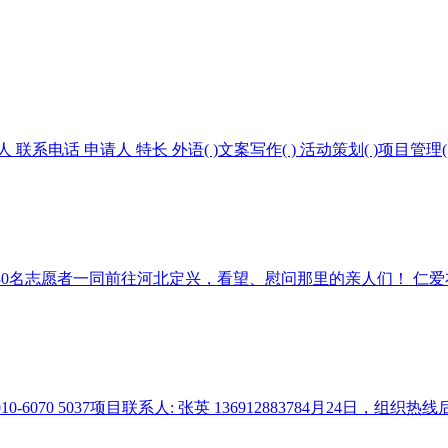
话 申请人 特长 外语( )文案写作( ) 活动策划( )项目管理( )公关( 
30名志愿者一同前往河北定兴，看望、慰问那里的亲人们！ 仁爱衣+
-6070 5037项目联系人: 张英 136912883784月24日，组