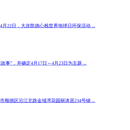
22日，大连凯德心栈世界地球日环保活动 ...
并确定4月17日～4月23日为主题 ...
顺德区沿江北路金域湾花园丽涛居234号铺 ...