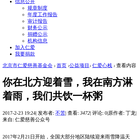
信息公开
规章制度
年度工作报告
审计报告
财务公示
捐赠公示
机构信息
加入仁爱
我要捐款
北京市仁爱慈善基金会
›
首页
›
公益项目
›
仁爱心栈
›
查看内容
你在北方迎着雪，我在南方淋
着雨，我们共饮一杯粥
2017-2-23 19:24
|
发布者:
不苦
|
查看:
3472
|
评论: 0
|
原作者: 丁龙
|
来自: 仁爱慈善公众号
2017年2月21日开始，全国大部分地区陆续迎来雨雪降温天