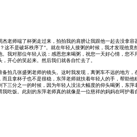
周杰老师端了杯粥走过来，拍拍我的肩膀让我跟他一起去没拿容
嘛？这不是破坏秩序了”。就在年轻人接粥的时候，我才发现他竟
他。我对那位年轻人说：感恩您来喝粥，祝您一天好心情，您不
头，开心的笑起来。然后我们就各自忙去了。
准备拍几张盛粥老师的镜头。这时我发现，离粥车不远的地方，
，而且拿杯子也不是很稳，东萍老师就扶着年轻人的手，帮助他
剩下三分之一的时候，因为年轻人没法大幅度的仰头喝粥，东萍
喂我吃饭。此刻的东萍老师真的就像是一位慈祥的妈妈在呵护着