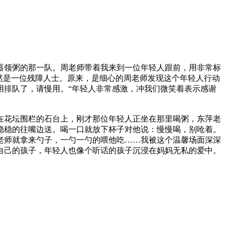
器领粥的那一队。周老师带着我来到一位年轻人跟前，用非常标
然是一位残障人士。原来，是细心的周老师发现这个年轻人行动
用排队了，请慢用。“年轻人非常感激，冲我们微笑着表示感谢
在花坛围栏的石台上，刚才那位年轻人正坐在那里喝粥，东萍老
稳稳的往嘴边送。喝一口就放下杯子对他说：慢慢喝，别呛着。
老师就拿来勺子，一勺一勺的喂他吃……我被这个温馨场面深深
自己的孩子，年轻人也像个听话的孩子沉浸在妈妈无私的爱中。