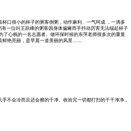
杯口很小的杯子的粥客倒粥，动作麻利、一气呵成 ，一滴多
粥有一位叫王跃峰的粥客因身体偏瘫而手抖动厉害无法端起杯子
为了心栈的一名志愿者。做环保时候的东萍老师很多次的重复
装鲜艳亮丽，是早晨一道美丽的风景……
天手不会冷而且还会擦的干净。收拾完一切都打扫的干干净净，