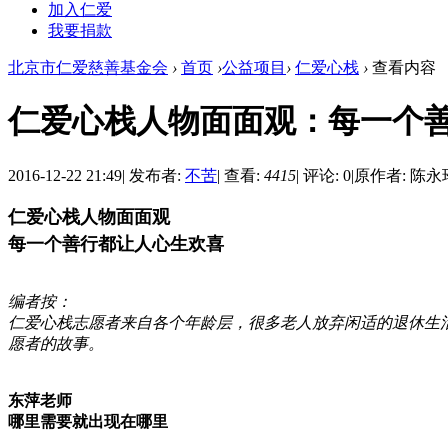
加入仁爱
我要捐款
北京市仁爱慈善基金会
›
首页
›
公益项目
›
仁爱心栈
›
查看内容
仁爱心栈人物面面观：每一个
2016-12-22 21:49
|
发布者:
不苦
|
查看:
4415
|
评论: 0
|
原作者: 陈永
仁爱心栈人物面面观
每一个善行都让人心生欢喜
编者按：
仁爱心栈志愿者来自各个年龄层，很多老人放弃闲适的退休生
愿者的故事。
东萍老师
哪里需要就出现在哪里