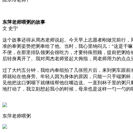
东萍老师喂粥的故事
文 史宁
这个故事还得从周杰老师说起。今天早上志愿者刚做完前行，
准的奉粥姿势把粥奉给了他。当时，我心里纳闷儿：“这是干
不便，在那里排队领粥会很吃力，才要特殊照顾，提前把粥给
后转身离开了。我对周杰老师竖起大拇指，周老师用力的点点
过了大约五分钟，我给内奉组拍了几张照片后，来到粥车跟前
师就站在他身旁。年轻人因为身体的原因，只能一只手端粥杯
见他把这口粥咽下就继续帮他往嘴边送。一直到杯子里的粥只
地打动了，我立刻想起我小的时候，母亲也是这样一勺一勺的
东萍老师喂粥