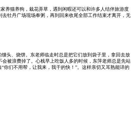
样在家养猫养狗，栽花弄草，遇到闲暇还可以和许多人结伴旅游度
到去牡丹广场现场奉粥，再到回来收尾全部工作结束才离开，无
的馒头、烧饼。东老师临走时总是把它们放到袋子里，拿回去放
不会被浪费掉了。心栈早上吃饭人多的时候，东萍老师总是先站
“你们不用帮，让我来，我干的快！”。这样亲切又耳熟能详的