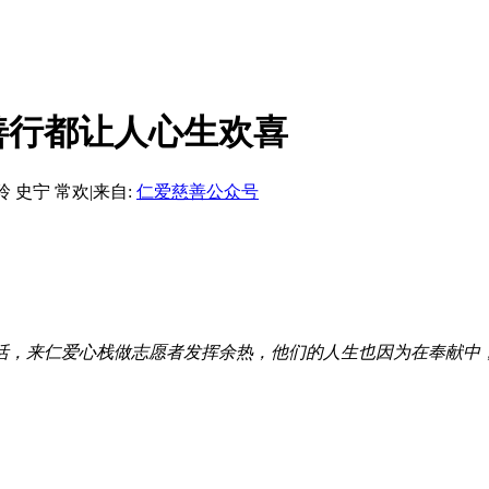
善行都让人心生欢喜
玲 史宁 常欢
|
来自:
仁爱慈善公众号
活，来仁爱心栈做志愿者发挥余热，他们的人生也因为在奉献中