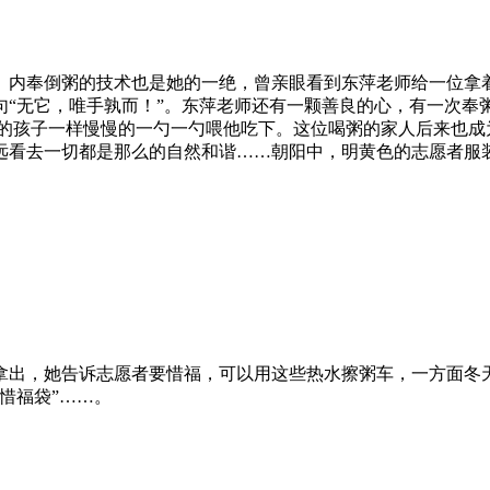
。内奉倒粥的技术也是她的一绝，曾亲眼看到东萍老师给一位拿着
句“无它，唯手孰而！”。东萍老师还有一颗善良的心，有一次奉
己的孩子一样慢慢的一勺一勺喂他吃下。这位喝粥的家人后来也成
远看去一切都是那么的自然和谐……朝阳中，明黄色的志愿者服
拿出，她告诉志愿者要惜福，可以用这些热水擦粥车，一方面冬
惜福袋”……。