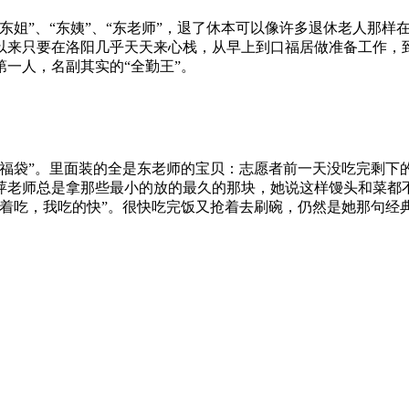
东姐”、“东姨”、“东老师”，退了休本可以像许多退休老人那
以来只要在洛阳几乎天天来心栈，从早上到口福居做准备工作，
一人，名副其实的“全勤王”。
惜福袋”。里面装的全是东老师的宝贝：志愿者前一天没吃完剩下
萍老师总是拿那些最小的放的最久的那块，她说这样馒头和菜都
着吃，我吃的快”。很快吃完饭又抢着去刷碗，仍然是她那句经典