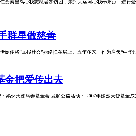
组成的仁爱秦皇岛心栈志愿者参访团，来到大运河心栈奉粥点，进行
手群星做慈善
伊始便将“回报社会”始终扛在肩上。五年多来，作为肩负“中华
基金把爱传出去
益组织：嫣然天使慈善基金会 发起公益活动： 2007年嫣然天使基