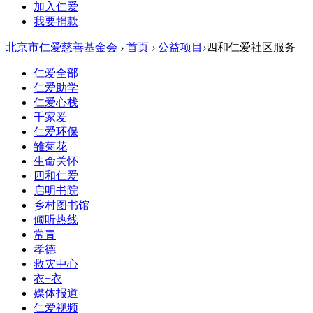
加入仁爱
我要捐款
北京市仁爱慈善基金会
›
首页
›
公益项目
›
四和仁爱社区服务
仁爱全部
仁爱助学
仁爱心栈
千家爱
仁爱环保
雏菊花
生命关怀
四和仁爱
启明书院
乡村图书馆
倾听热线
常青
孝德
救灾中心
衣+衣
媒体报道
仁爱视频