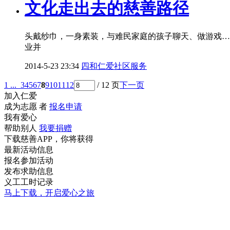
文化走出去的慈善路径
头戴纱巾，一身素装，与难民家庭的孩子聊天、做游戏…
业并
2014-5-23 23:34
四和仁爱社区服务
1 ...
3
4
5
6
7
8
9
10
11
12
/ 12 页
下一页
加入仁爱
成为志愿 者
报名申请
我有爱心
帮助别人
我要捐赠
下载慈善APP，你将获得
最新活动信息
报名参加活动
发布求助信息
义工工时记录
马上下载，开启爱心之旅