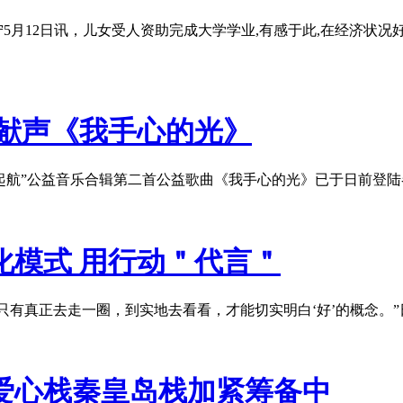
宁5月12日讯，儿女受人资助完成大学学业,有感于此,在经济状况好
末献声《我手心的光》
梦想起航”公益音乐合辑第二首公益歌曲《我手心的光》已于日前
化模式 用行动＂代言＂
，只有真正去走一圈，到实地去看看，才能切实明白‘好’的概念
爱心栈秦皇岛栈加紧筹备中