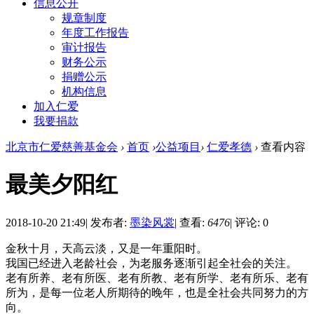
信息公开
规章制度
年度工作报告
审计报告
财务公示
捐赠公示
机构信息
加入仁爱
我要捐款
北京市仁爱慈善基金会
›
首页
›
公益项目
›
仁爱孝德
›
查看内容
最美夕阳红
2018-10-20 21:49
|
发布者:
墨染风裳
|
查看:
6476
|
评论: 0
金秋十月，天高云淡，又是一年重阳时。
我国已经进入老龄社会，为老服务逐渐引起全社会的关注。
老有所养、老有所医、老有所教、老有所学、老有所乐、老有
所为，是每一位老人所期待的晚年，也是全社会共同努力的方
向。