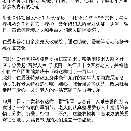
老年常青项目倡导“助他、自助、互助、他助”，帮助老年人重
新焕发青春的心态；
生命关怀项目以“提升生命品质、呵护死亡尊严”为宗旨，与医
疗机构合作推进安宁疗护，常年组织志愿者对失能、失智、独
居、高危等困境老人和生命末期病人陪伴关怀；
仁爱孝德项目多次走入敬老院，通过助老、爱老等活动弘扬传
统孝道文化；
四和仁爱社区服务项目支持居家养老，帮助困境老人融入社
区，曾发起“百岁人生”子项目，关怀几十位百岁老人，并将他
们的生命回顾编纂成书《就这样过了一百年》。
此外，仁爱还特别鼓励身体条件允许的老年人参与志愿者活
动，发挥老人特有的有暇、细心、吃苦耐劳等优势，既为社会
奉献了爱心，又让老人的生活充满了活力与快乐。
10月17日，仁爱就有这样一群“常青”志愿者，以做慈善的方式
度过了一个特别的重阳节。老人们认真整理爱心人士捐赠的衣
物，分类、折叠、打包……不久，这些衣物将带着浓浓的关爱
寄往各地，为需要帮助的人们送去一份温暖。