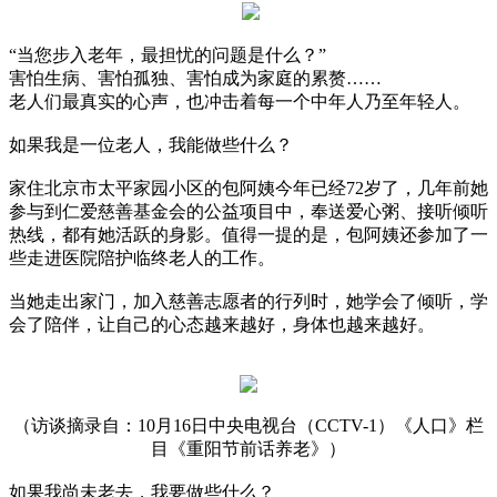
“当您步入老年，最担忧的问题是什么？”
害怕生病、害怕孤独、害怕成为家庭的累赘……
老人们最真实的心声，也冲击着每一个中年人乃至年轻人。
如果我是一位老人，我能做些什么？
家住北京市太平家园小区的包阿姨今年已经72岁了，几年前她
参与到仁爱慈善基金会的公益项目中，奉送爱心粥、接听倾听
热线，都有她活跃的身影。值得一提的是，包阿姨还参加了一
些走进医院陪护临终老人的工作。
当她走出家门，加入慈善志愿者的行列时，她学会了倾听，学
会了陪伴，让自己的心态越来越好，身体也越来越好。
（访谈摘录自：10月16日中央电视台（CCTV-1）《人口》栏
目《重阳节前话养老》）
如果我尚未老去，我要做些什么？