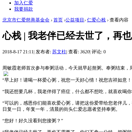
加入仁爱
我要捐款
北京市仁爱慈善基金会
›
首页
›
公益项目
›
仁爱心栈
›
查看内容
心栈 | 我老伴已经去世了，再
2018-8-17 21:11
|
发布者:
苏文柱
|
查看:
3620
|
评论: 0
周敏霞老师首次参与奉粥活动，今天就早起熬粥。奉粥结束，
“早上好！请喝一杯爱心粥，祝您一天好心情！祝您吉祥如意！
“我还想要几杯，我老伴得了癌症，什么都不想吃，就喜欢喝你
“可以的，感恩你们能喜欢爱心粥，请把这份爱带给您老伴儿，
日复一日，年复一年，清晨的街头仁爱志愿者坚持奉粥。
“您好！好久没看到您接粥？”