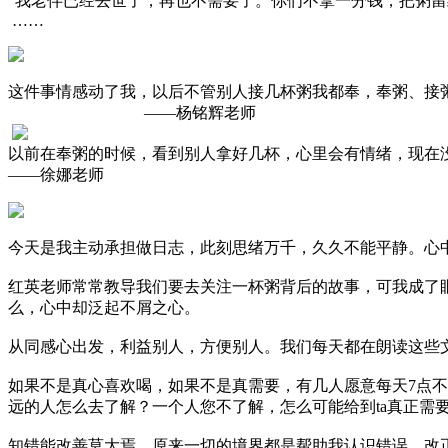
“我老伴已经去世了，再也不需要了。你们不拿一分钱，把粥留
……
这件事情感动了我，以后不管别人接几杯粥我都奉，奉粥、接
——杨铭辉老师
以前在奉粥的时候，看到别人拿好几杯，心里会有情绪，现在
——徐娜老师
今天是我主动承担做日志，此刻思绪万千，久久不能平静。心
红英老师常常教导我们要去关注一杯粥背后的故事，可我成了
么，心中却泛起不屑之心。
从同感心出发，利益别人，方便别人。我们每天都在朗读这些
如果不是真心喜欢喝，如果不是真需要，有几人愿意每天7点
远的人怎么去了解？一个人您不了解，怎么可能给到ta真正需
知错能改善莫大焉。原来一切的境界都是帮助我认识错误，改