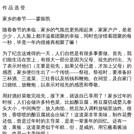
作 品 选 登
家乡的春节——廖振凯
随着春节的来临，家乡的气氛也更热闹起来，家家户户，老老
少少，人人脸上都洋溢着团聚的幸福，同时也珍惜着团聚的每
一秒，毕竟一年内很难再相聚了嘛！
为了纪念这难得的一天，人们自然是有很多事要做。首先，我
们能生活在世上，有很大一部分是因为父母、祖先的付出。为
了表示对他们（主要是祖先，如果父母已逝，才加上父母）的
感恩，家乡便衍生出了一个传统——祭祖。祭祖时，要准备好
三杯酒、三道菜、三炷香以及纸钱和鞭炮。在祠堂，及自家门
口烧纸，放鞭炮，以表示对祖先的感恩和尊敬。
用好酒好菜敬完祖先，接下来，就该自己享用了！家乡过年的
时候，人们会做许多特色菜。比如酿豆腐，将豆腐切成婴儿拳
头大小，中间掏空，放入肉馅，然后加入调料放锅里油炸。很
快，香喷喷的酿豆腐就会出锅了！这道菜非常美味，制作花费
还低，曾是过年时的主导菜，是老一辈童年的回忆。还有一
道，黄板，这道菜类似于年糕，但，是咸的。用它蘸着酱油
吃，也是一大美味呢！