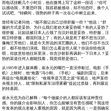
而电话挂断几个小时后，他在微博上写了这样一段话：“你可
以感动我，不要恐吓我，我容易被感动，却不怕恐吓。换个人
试试吧。”转瞬间，强势的样子再一次在心中树立起来。
曾经有记者问他，“能不能让自己过得舒服一些？”他说：“舒
服的方式是妥协。为什么我们老劝大家妥协呢？有的人妥协了
很舒服，比如说被日本人占领了当汉奸就是妥协，特舒服，汪
精卫特舒服，都混到顶上了；有的人就是死了都不想当汉奸。
像梅兰芳他们，就是今天所说的演艺圈的人，他们不但不当汉
奸，都不给他们演戏。我们怎么看这些人呢？你说你给他演
呗，你故意给他往坏里演，你含沙射影再讽刺一下日本人？妥
协的渠道任何人都能找着，我觉得那是借口。”
从1985年进入媒体圈，崔永元的嘴巴一直没停歇过。电影《手
机》上映时，他“炮轰”冯小刚、《手机》、编剧刘震云，后来
再提出“电视庸俗化”、“收视率是万恶之源”等观点，呛声某些
央视主持人，就“限制私家车治理雾霾”提起过质疑，再到最近
的转基因。
崔永元也为自己解释：“每个做媒介的人都应该有这种责任
感。你的媒介会影响别人，你怎么能够没有责任感呢？我这些
年发表的观点老被人重视的原因，就是因为两点：一是我确实