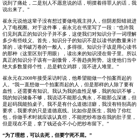
说到了痛处，二是别人不愿意说的话，明摆着得罪人的话，我
说出来了。”
崔永元说他这辈子没有想过要做电视主持人，但阴差阳错就进
入了电视圈。对于这件事，崔永元在书里写了一段：“也许我
们见到真正的知识分子并不多，这使我们对知识分子一词理解
多少有些歧义。首先，知识分子的知识不是以读书的数量来计
算的，读书破万卷的一般人，多得很。知识分子该是用心读书
的那种（这里区别于用眼），读出来的知识浸在骨子里。所以
真正的知识分子该有一副傲骨，不善趋炎附势。这使他们当中
绝大多数显得个性，总是鹤立鸡群，混不进人堆里。”
崔永元在2008年接受采访时说，他希望能做一个拍案而起的
人。“我一直想做一个拍案而起的人，但是那样的人除了要有
血性，还需要有知识。我认为我的血性足够，我的知识不够，
我的知识储备不够，我说话不能那么隽永，不能那么深遂，但
是起码我能拍桌子。我不是有什么道德洁癖，我没有特别高的
要求，我要求的只是道德底线。比如你是医生，我给了你红
包，你做手术时就应该认真些，不能把纱布放在我的肚子里，
但是现在不是，拿了钱还会不小心把纱布留下。”
“为了理想，可以去死，但要宁死不屈。”