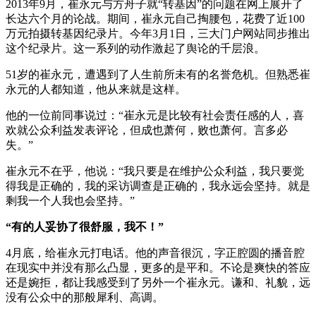
2013年9月，崔永元与方舟子就“转基因”的问题在网上展开了
长达六个月的论战。期间，崔永元自己掏腰包，花费了近100
万元拍摄转基因纪录片。今年3月1日，三大门户网站同步推出
这个纪录片。这一系列的动作激起了舆论的千层浪。
51岁的崔永元，遭遇到了人生前所未有的名誉危机。但熟悉崔
永元的人都知道，他从来就是这样。
他的一位前同事说过：“崔永元是比较有社会责任感的人，喜
欢就公众利益发表评论，但成也萧何，败也萧何。言多必
失。”
崔永元不在乎，他说：“我只要是在维护公众利益，我只要觉
得我是正确的，我的采访调查是正确的，我永远会坚持。就是
剩我一个人我也会坚持。”
“有的人妥协了很舒服，我不！”
4月底，给崔永元打电话。他的声音很沉，字正腔圆的播音腔
在现实中并没有那么凸显，更多的是平和。不论是爽快的答应
还是婉拒，都让我感受到了另外一个崔永元。谦和、礼貌，远
没有公众中的那般犀利、高调。