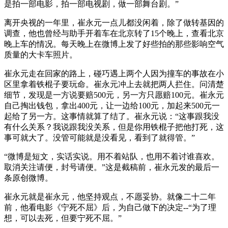
是拍一部电影，拍一部电视剧，做一部舞台剧。”
离开央视的一年里，崔永元一点儿都没闲着，除了做转基因的
调查，他也曾经与助手开着车在北京转了15个晚上，查看北京
晚上车的情况。每天晚上在微博上发了好些拍的那些影响空气
质量的大卡车照片。
崔永元走在回家的路上，碰巧遇上两个人因为撞车的事故在小
区里拿着铁棍子要玩命。崔永元冲上去就把两人拦住。问清楚
细节，发现是一方说要赔500元，另一方只愿赔100元。崔永元
自己掏出钱包，拿出400元，让一边给100元，加起来500元一
起给了另一方。这事情就算了结了。崔永元说：“这事跟我没
有什么关系？我说跟我没关系，但是你用铁棍子把他打死，这
事可就大了。没管可能就是没看见，看到了就得管。”
“微博是短文，实话实说。用不着站队，也用不着讨谁喜欢。
取消关注请便，封号请便。”这是截稿前，崔永元发的最后一
条原创微博。
崔永元就是崔永元，他坚持观点，不愿妥协。就像二十二年
前，他看电影《宁死不屈》后，为自己做下的决定--“为了理
想，可以去死，但要宁死不屈。”