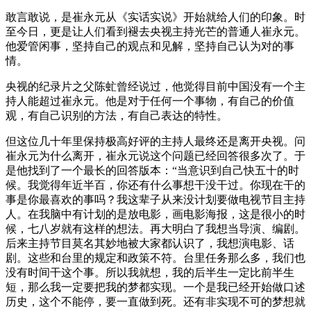
敢言敢说，是崔永元从《实话实说》开始就给人们的印象。时
至今日，更是让人们看到褪去央视主持光芒的普通人崔永元。
他爱管闲事，坚持自己的观点和见解，坚持自己认为对的事
情。
央视的纪录片之父陈虻曾经说过，他觉得目前中国没有一个主
持人能超过崔永元。他是对于任何一个事物，有自己的价值
观，有自己识别的方法，有自己表达的特性。
但这位几十年里保持极高好评的主持人最终还是离开央视。问
崔永元为什么离开，崔永元说这个问题已经回答很多次了。于
是他找到了一个最长的回答版本：“当意识到自己快五十的时
候。我觉得年近半百，你还有什么事想干没干过。你现在干的
事是你最喜欢的事吗？我这辈子从来没计划要做电视节目主持
人。在我脑中有计划的是放电影，画电影海报，这是很小的时
候，七八岁就有这样的想法。再大明白了我想当导演、编剧。
后来主持节目莫名其妙地被大家都认识了，我想演电影、话
剧。这些和台里的规定和政策不符。台里任务那么多，我们也
没有时间干这个事。所以我就想，我的后半生一定比前半生
短，那么我一定要把我的梦都实现。一个是我已经开始做口述
历史，这个不能停，要一直做到死。还有非实现不可的梦想就