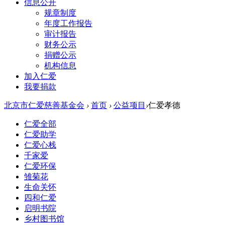
信息公开
规章制度
年度工作报告
审计报告
财务公示
捐赠公示
机构信息
加入仁爱
我要捐款
北京市仁爱慈善基金会
›
首页
›
公益项目
›
仁爱孝德
仁爱全部
仁爱助学
仁爱心栈
千家爱
仁爱环保
雏菊花
生命关怀
四和仁爱
启明书院
乡村图书馆