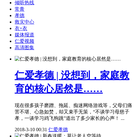
倾听热线
常青
孝德
救灾中心
衣+衣
媒体报道
仁爱视频
高清图集
仁爱孝德 | 没想到，家庭教
育的核心居然是……
现在很多孩子磨蹭、拖延、痴迷网络游戏等，父母们痛
苦不堪、心急如焚，却又束手无策，“不谈学习母慈子
孝，一谈学习鸡飞狗跳”道出了多少家长的心声！ ...
2018-3-10 00:31
仁爱孝德