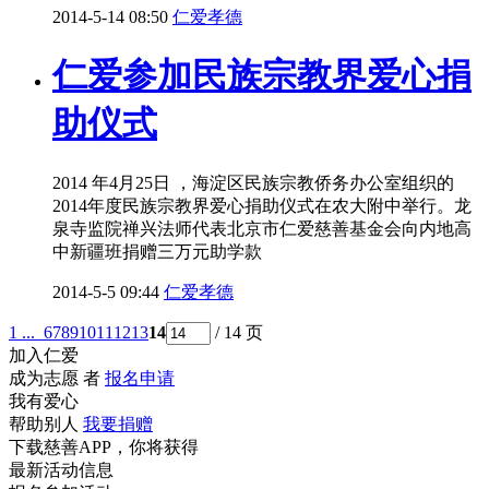
2014-5-14 08:50
仁爱孝德
仁爱参加民族宗教界爱心捐
助仪式
2014 年4月25日 ，海淀区民族宗教侨务办公室组织的
2014年度民族宗教界爱心捐助仪式在农大附中举行。龙
泉寺监院禅兴法师代表北京市仁爱慈善基金会向内地高
中新疆班捐赠三万元助学款
2014-5-5 09:44
仁爱孝德
1 ...
6
7
8
9
10
11
12
13
14
/ 14 页
加入仁爱
成为志愿 者
报名申请
我有爱心
帮助别人
我要捐赠
下载慈善APP，你将获得
最新活动信息