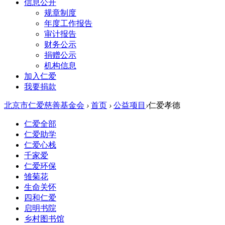
信息公开
规章制度
年度工作报告
审计报告
财务公示
捐赠公示
机构信息
加入仁爱
我要捐款
北京市仁爱慈善基金会
›
首页
›
公益项目
›
仁爱孝德
仁爱全部
仁爱助学
仁爱心栈
千家爱
仁爱环保
雏菊花
生命关怀
四和仁爱
启明书院
乡村图书馆