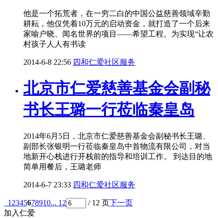
他是一个拓荒者，在一穷二白的中国公益慈善领域辛勤
耕耘，他仅凭着10万元的启动资金，就打造了一个后来
家喻户晓、闻名世界的项目——希望工程。为实现“让农
村孩子人人有书读
2014-6-8 22:56
四和仁爱社区服务
北京市仁爱慈善基金会副秘
书长王璐一行莅临秦皇岛
2014年6月5日，北京市仁爱慈善基金会副秘书长王璐、
副部长张银明一行莅临秦皇岛中首物流有限公司，对当
地新开心栈进行开栈前的指导和培训工作。 到达目的地
简单用餐后，王璐老师
2014-6-7 23:33
四和仁爱社区服务
1
2
3
4
5
6
7
8
9
10
... 12
/ 12 页
下一页
加入仁爱