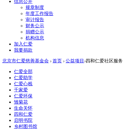
信息公开
规章制度
年度工作报告
审计报告
财务公示
捐赠公示
机构信息
加入仁爱
我要捐款
北京市仁爱慈善基金会
›
首页
›
公益项目
›
四和仁爱社区服务
仁爱全部
仁爱助学
仁爱心栈
千家爱
仁爱环保
雏菊花
生命关怀
四和仁爱
启明书院
乡村图书馆