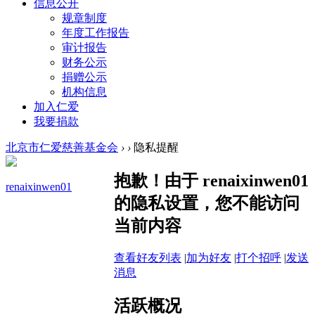
信息公开
规章制度
年度工作报告
审计报告
财务公示
捐赠公示
机构信息
加入仁爱
我要捐款
北京市仁爱慈善基金会
›
›
隐私提醒
抱歉！由于 renaixinwen01
renaixinwen01
的隐私设置，您不能访问
当前内容
查看好友列表
|
加为好友
|
打个招呼
|
发送
消息
活跃概况